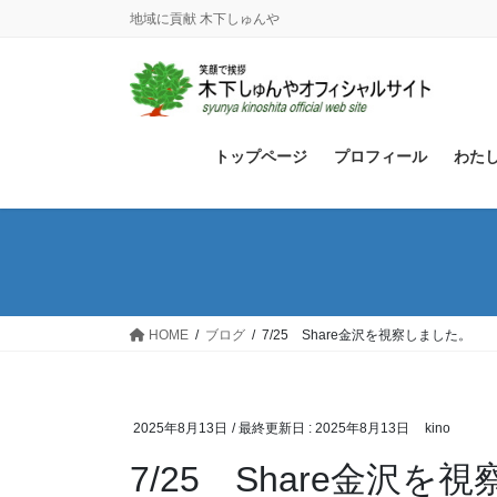
コ
ナ
地域に貢献 木下しゅんや
ン
ビ
テ
ゲ
ン
ー
ツ
シ
に
ョ
トップページ
プロフィール
わた
移
ン
動
に
移
動
HOME
ブログ
7/25 Share金沢を視察しました。
2025年8月13日
/ 最終更新日 :
2025年8月13日
kino
7/25 Share金沢を