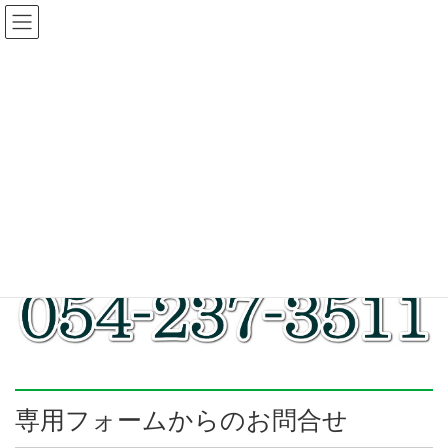
コ
ナ
ン
ビ
テ
ゲ
ン
ー
お問合せ
ツ
シ
に
ョ
移
ン
HOME
お問合せ
動
に
移
動
■お電話によるお問合せ
専用フォームからのお問合せ