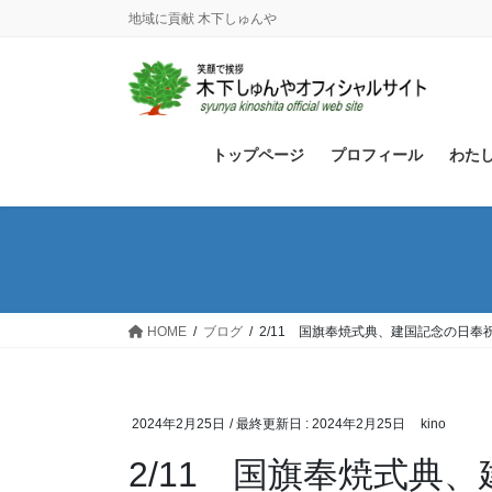
コ
ナ
地域に貢献 木下しゅんや
ン
ビ
テ
ゲ
ン
ー
ツ
シ
に
ョ
トップページ
プロフィール
わた
移
ン
動
に
移
動
HOME
ブログ
2/11 国旗奉焼式典、建国記念の日
2024年2月25日
/ 最終更新日 :
2024年2月25日
kino
2/11 国旗奉焼式典