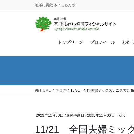
コ
ナ
地域に貢献 木下しゅんや
ン
ビ
テ
ゲ
ン
ー
ツ
シ
に
ョ
トップページ
プロフィール
わた
移
ン
動
に
移
動
HOME
ブログ
11/21 全国夫婦ミックステニス大会 in
2023年11月30日
/ 最終更新日 :
2023年11月30日
kino
11/21 全国夫婦ミッ