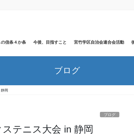
しの信条４か条
今後、目指すこと
宮竹学区自治会連合会活動
ブログ
 静岡
ブログ
クステニス大会 in 静岡