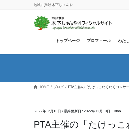
コ
ナ
地域に貢献 木下しゅんや
ン
ビ
テ
ゲ
ン
ー
ツ
シ
に
ョ
トップページ
プロフィール
わた
移
ン
動
に
移
動
HOME
ブログ
PTA主催の「たけっこわくわくコンサ
2022年12月10日
/ 最終更新日 :
2022年12月10日
kino
PTA主催の「たけっ