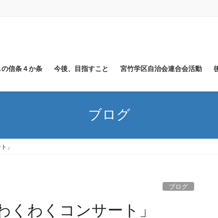
しの信条４か条
今後、目指すこと
宮竹学区自治会連合会活動
ブログ
ート」
ブログ
こわくわくコンサート」